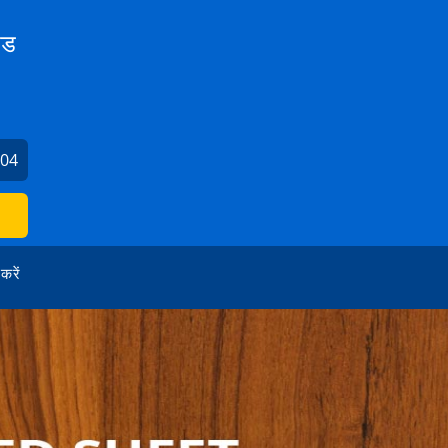
ेड
104
 करें