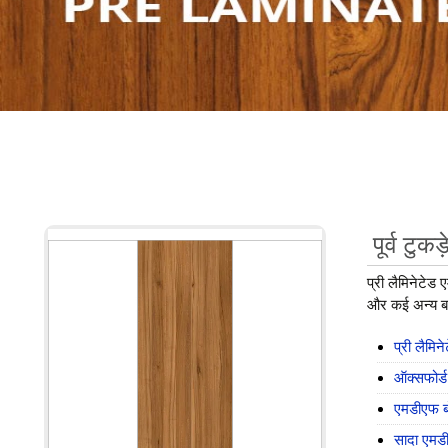
पूर्व टुक
प्री लैमिनेटेड
और कई अन्य बन
प्री लैमिन
ऑक्सफोर्ड
एमडीएफ बो
सादा एमडी