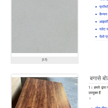
फ्रॉस्
कैन्य
आइवरी 
स्लेट 
येलो प
(17)
बगासे बोर
1। हमारे द्वारा
उपयुक्त हैं
।