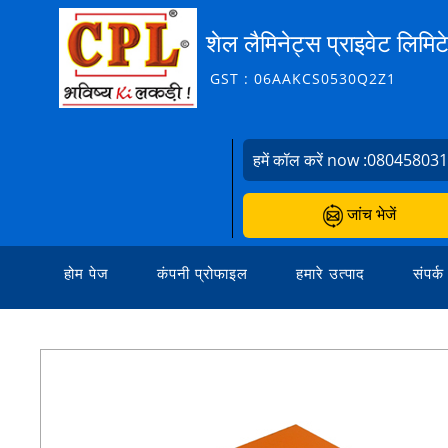
शेल लैमिनेट्स प्राइवेट लिमिट
GST : 06AAKCS0530Q2Z1
हमें कॉल करें now :
08045803
जांच भेजें
होम पेज
कंपनी प्रोफाइल
हमारे उत्पाद
संपर्क